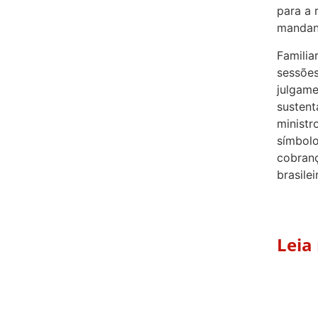
para a 
mandan
Familia
sessões
julgame
sustent
ministr
símbolo
cobranç
brasilei
Leia