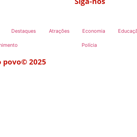
Siga-nos
Destaques
Atrações
Economia
Educaç
enimento
Polícia
do povo© 2025