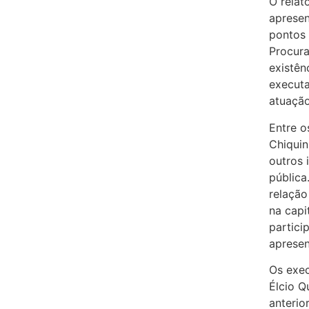
O relat
apresen
pontos 
Procura
existên
executa
atuação
Entre o
Chiquin
outros 
pública
relação
na capi
partici
apresen
Os exec
Élcio Q
anterio