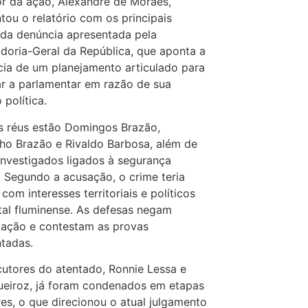
or da ação, Alexandre de Moraes,
tou o relatório com os principais
da denúncia apresentada pela
doria-Geral da República, que aponta a
cia de um planejamento articulado para
r a parlamentar em razão de sua
 política.
s réus estão Domingos Brazão,
ho Brazão e Rivaldo Barbosa, além de
investigados ligados à segurança
. Segundo a acusação, o crime teria
 com interesses territoriais e políticos
tal fluminense. As defesas negam
pação e contestam as provas
tadas.
utores do atentado, Ronnie Lessa e
ueiroz, já foram condenados em etapas
res, o que direcionou o atual julgamento