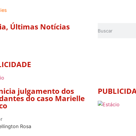
ies
ia
,
Últimas Notícias
LICIDADE
inicia julgamento dos
PUBLICID
antes do caso Marielle
co
r
llington Rosa