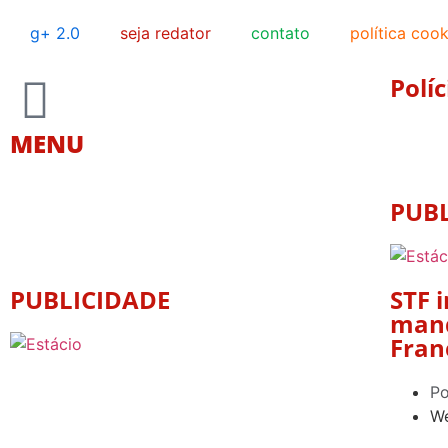
g+ 2.0
seja redator
contato
política cook
Políc
MENU
PUB
PUBLICIDADE
STF 
mand
Fran
Po
We