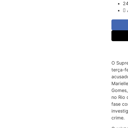
2
O Supre
terça-f
acusad
Mariell
Gomes,
no Rio 
fase co
investi
crime.