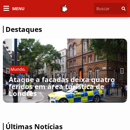
MENU
Destaques
Mundo
,
Ataque a facadas deixa quatro
feridos em área turística de
Londres
Últimas Notícias