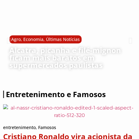
Agro
,
Economia
,
Últimas Notícias
Alcatra, picanha e filé-mignon
ficam mais baratos em
supermercados paulistas
Entretenimento e Famosos
entretenimento
,
Famosos
Cristiano Ronaldo vira acionista da