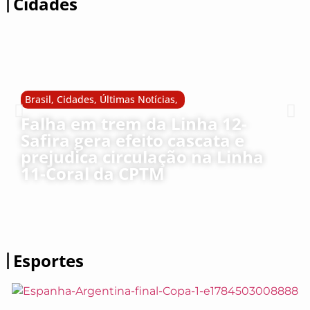
Cidades
Brasil
,
Cidades
,
Últimas Notícias
,
Falha em trem da Linha 12-
Safira gera efeito cascata e
prejudica circulação na Linha
11-Coral da CPTM
Esportes