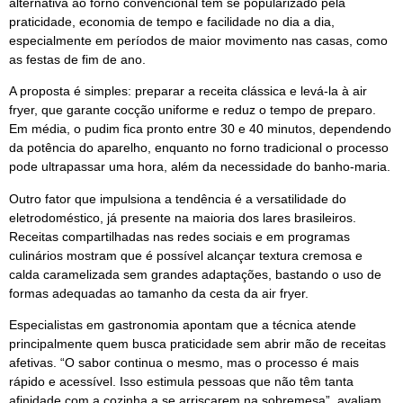
alternativa ao forno convencional tem se popularizado pela
praticidade, economia de tempo e facilidade no dia a dia,
especialmente em períodos de maior movimento nas casas, como
as festas de fim de ano.
A proposta é simples: preparar a receita clássica e levá-la à air
fryer, que garante cocção uniforme e reduz o tempo de preparo.
Em média, o pudim fica pronto entre 30 e 40 minutos, dependendo
da potência do aparelho, enquanto no forno tradicional o processo
pode ultrapassar uma hora, além da necessidade do banho-maria.
Outro fator que impulsiona a tendência é a versatilidade do
eletrodoméstico, já presente na maioria dos lares brasileiros.
Receitas compartilhadas nas redes sociais e em programas
culinários mostram que é possível alcançar textura cremosa e
calda caramelizada sem grandes adaptações, bastando o uso de
formas adequadas ao tamanho da cesta da air fryer.
Especialistas em gastronomia apontam que a técnica atende
principalmente quem busca praticidade sem abrir mão de receitas
afetivas. “O sabor continua o mesmo, mas o processo é mais
rápido e acessível. Isso estimula pessoas que não têm tanta
afinidade com a cozinha a se arriscarem na sobremesa”, avaliam