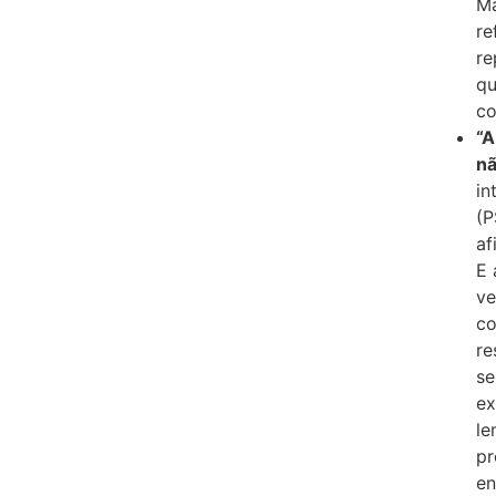
Ma
re
re
qu
co
“A
nã
in
(P
af
E 
ve
co
re
se
ex
le
pr
en