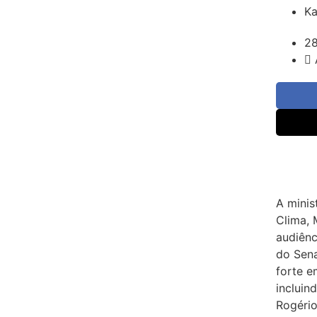
Ka
2
A mini
Clima, 
audiênc
do Sena
forte 
incluin
Rogério