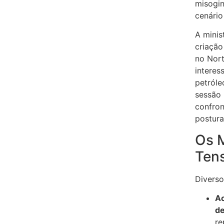
misogin
cenário 
A minis
criação
no Nort
interes
petróle
sessão
confron
postura
Os 
Ten
Diverso
Ac
de
re