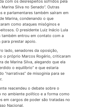
da com os desrespeitos sofridos pela
a Marina Silva no Senado”. Outras
as e parlamentares também saíram em
 de Marina, condenando o que
icaram como ataques misóginos e
eitosos. O presidente Luiz Inácio Lula
va também entrou em contato com a
a para prestar apoio.
ro lado, senadores da oposição,
do o próprio Marcos Rogério, criticaram
ra de Marina Silva, alegando que ela
erdido o equilíbrio” e que estaria
ndo “narrativas” de misoginia para se
r.
ente reacendeu o debate sobre o
o no ambiente político e a forma como
s em cargos de poder são tratadas no
so Nacional.