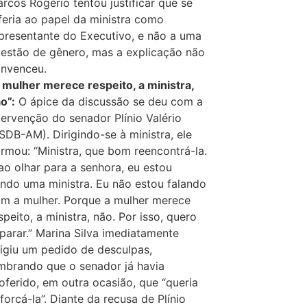
rcos Rogério tentou justificar que se
feria ao papel da ministra como
presentante do Executivo, e não a uma
estão de gênero, mas a explicação não
nvenceu.
 mulher merece respeito, a ministra,
o”:
O ápice da discussão se deu com a
tervenção do senador Plínio Valério
SDB-AM). Dirigindo-se à ministra, ele
irmou: “Ministra, que bom reencontrá-la.
ao olhar para a senhora, eu estou
ndo uma ministra. Eu não estou falando
m a mulher. Porque a mulher merece
speito, a ministra, não. Por isso, quero
parar.” Marina Silva imediatamente
igiu um pedido de desculpas,
mbrando que o senador já havia
oferido, em outra ocasião, que “queria
forcá-la”. Diante da recusa de Plínio