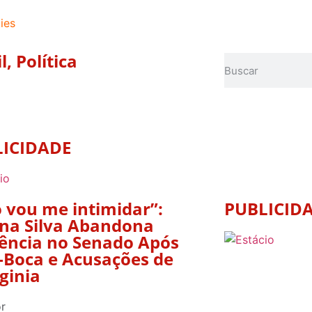
ies
l
,
Política
LICIDADE
 vou me intimidar”:
PUBLICID
na Silva Abandona
ência no Senado Após
-Boca e Acusações de
ginia
r