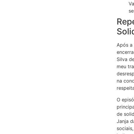
Va
se
Rep
Soli
Após a 
encerra
Silva d
meu tra
desresp
na cond
respeit
O episó
princip
de soli
Janja d
sociais