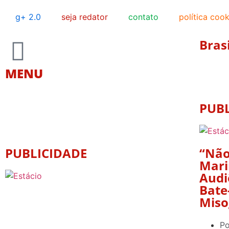
g+ 2.0
seja redator
contato
política cook
Brasi
MENU
PUB
PUBLICIDADE
“Não
Mari
Audi
Bate
Miso
Po