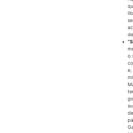
qu
li
se
ac
de
“S
mo
o 
co
e,
mi
Ma
te
go
su
de
pa
Ga