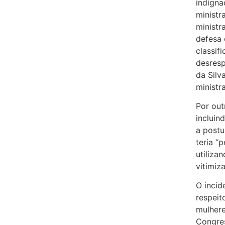
indigna
ministr
ministr
defesa
classif
desresp
da Sil
ministr
Por out
incluin
a postu
teria “p
utiliza
vitimiza
O incid
respeit
mulhere
Congres