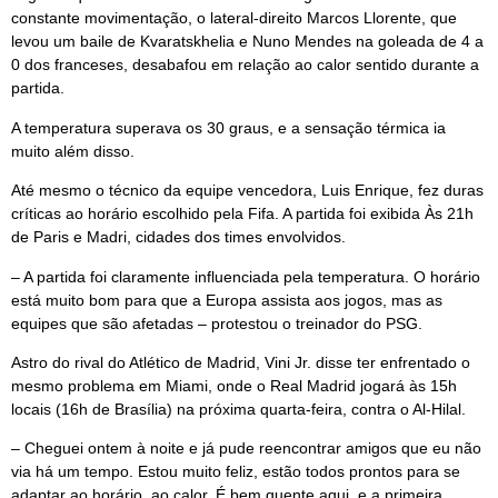
constante movimentação, o lateral-direito Marcos Llorente, que
levou um baile de Kvaratskhelia e Nuno Mendes na goleada de 4 a
0 dos franceses, desabafou em relação ao calor sentido durante a
partida.
A temperatura superava os 30 graus, e a sensação térmica ia
muito além disso.
Até mesmo o técnico da equipe vencedora, Luis Enrique, fez duras
críticas ao horário escolhido pela Fifa. A partida foi exibida Às 21h
de Paris e Madri, cidades dos times envolvidos.
– A partida foi claramente influenciada pela temperatura. O horário
está muito bom para que a Europa assista aos jogos, mas as
equipes que são afetadas – protestou o treinador do PSG.
Astro do rival do Atlético de Madrid, Vini Jr. disse ter enfrentado o
mesmo problema em Miami, onde o Real Madrid jogará às 15h
locais (16h de Brasília) na próxima quarta-feira, contra o Al-Hilal.
– Cheguei ontem à noite e já pude reencontrar amigos que eu não
via há um tempo. Estou muito feliz, estão todos prontos para se
adaptar ao horário, ao calor. É bem quente aqui, e a primeira