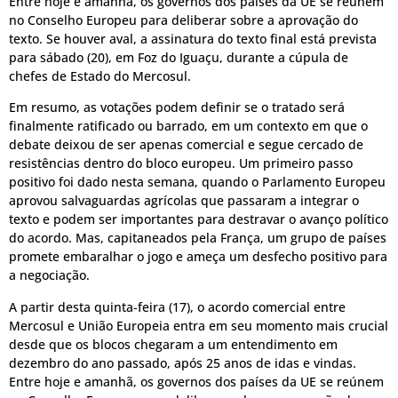
Entre hoje e amanhã, os governos dos países da UE se reúnem
no Conselho Europeu para deliberar sobre a aprovação do
texto. Se houver aval, a assinatura do texto final está prevista
para sábado (20), em Foz do Iguaçu, durante a cúpula de
chefes de Estado do Mercosul.
Em resumo, as votações podem definir se o tratado será
finalmente ratificado ou barrado, em um contexto em que o
debate deixou de ser apenas comercial e segue cercado de
resistências dentro do bloco europeu. Um primeiro passo
positivo foi dado nesta semana, quando o Parlamento Europeu
aprovou salvaguardas agrícolas que passaram a integrar o
texto e podem ser importantes para destravar o avanço político
do acordo. Mas, capitaneados pela França, um grupo de países
promete embaralhar o jogo e ameça um desfecho positivo para
a negociação.
A partir desta quinta-feira (17), o acordo comercial entre
Mercosul e União Europeia entra em seu momento mais crucial
desde que os blocos chegaram a um entendimento em
dezembro do ano passado, após 25 anos de idas e vindas.
Entre hoje e amanhã, os governos dos países da UE se reúnem