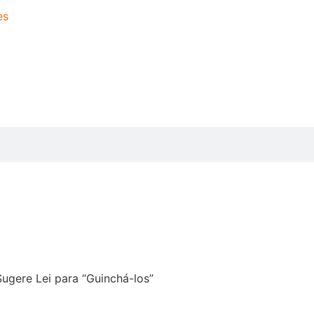
es
gere Lei para “Guinchá-los”