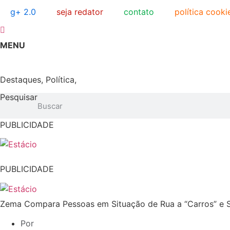
Ir
g+ 2.0
seja redator
contato
política cooki
para
o
conteúdo
MENU
Destaques
,
Política
,
Pesquisar
PUBLICIDADE
PUBLICIDADE
Zema Compara Pessoas em Situação de Rua a “Carros” e Su
Por