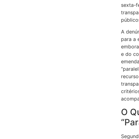
sexta-f
transpa
público
A denún
para a 
embora 
e do co
emenda
“parale
recurs
transpa
critéri
acompa
O Q
“Par
Segundo