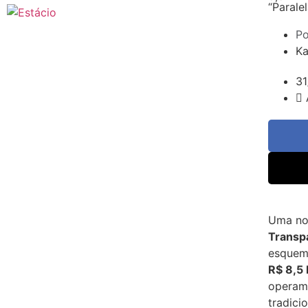
“Parale
Po
Ka
31
Uma no
Transpa
esquema
R$ 8,5 
operam 
tradici