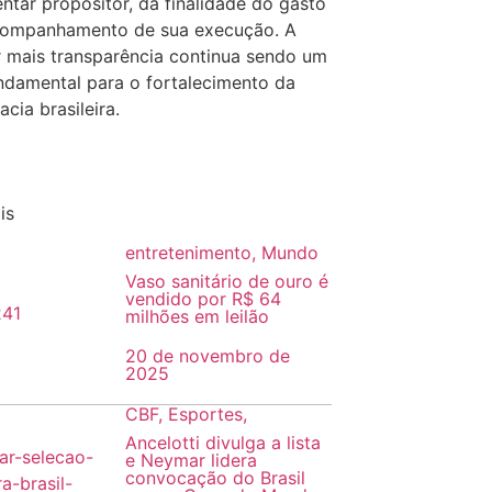
ntar propositor, da finalidade do gasto
companhamento de sua execução. A
r mais transparência continua sendo um
undamental para o fortalecimento da
cia brasileira.
is
entretenimento
,
Mundo
Vaso sanitário de ouro é
vendido por R$ 64
milhões em leilão
20 de novembro de
2025
CBF
,
Esportes
,
Ancelotti divulga a lista
e Neymar lidera
convocação do Brasil