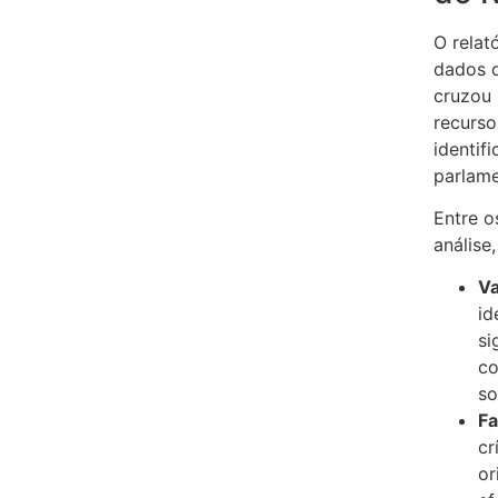
O relat
dados 
cruzou 
recurso
identif
parlame
Entre o
análise,
Va
id
si
co
so
Fa
cr
or