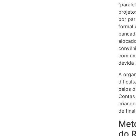
“parale
projeto
por par
formal 
bancada
alocado
convêni
com uma
devida r
A organ
dificult
pelos ó
Contas 
criando
de fina
Met
do R