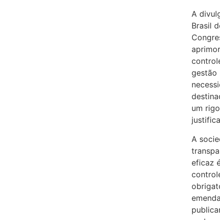
A divul
Brasil 
Congres
aprimor
control
gestão 
necessi
destina
um rigo
justific
A socie
transp
eficaz 
control
obrigat
emenda 
publica