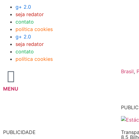
g+ 2.0
seja redator
contato
política cookies
g+ 2.0
seja redator
contato
política cookies
Brasil
,
P
MENU
PUBLIC
PUBLICIDADE
Transpa
8,5 Bil