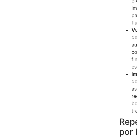
ef
im
pa
fl
Vu
de
au
co
fi
es
Im
de
as
re
be
tr
Rep
por 