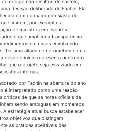
a do código não resultou de sorteio,
uma decisão deliberada de Fachin. Ela
hecida como a maior entusiasta de
que limitem, por exemplo, a
pação de ministros em eventos
nados e que ampliem a transparência
impedimentos em casos envolvendo
s. Ter uma aliada comprometida com a
a desde o início representa um trunfo
itar que o projeto seja esvaziado em
scussões internas.
dotado por Fachin na abertura do ano
rio é interpretado como uma reação
às críticas de que as notas oficiais da
vinham sendo ambíguas em momentos
e. A estratégia atual busca estabelecer
ros objetivos que distingam
nte as práticas aceitáveis das