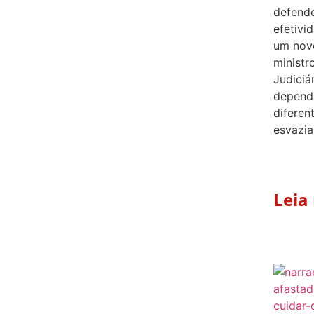
defend
efetivi
um nov
ministr
Judiciá
depende
diferen
esvazia
Leia