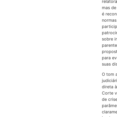
relator
mas de 
é recon
normas 
partici
patroci
sobre 
parente
propost
para ev
suas di
O tom a
judiciá
direta 
Corte 
de cris
parâmet
clarame