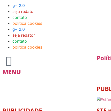
g+ 2.0
seja redator
contato
política cookies
g+ 2.0
seja redator
contato
política cookies
Polít
MENU
PUB
PUBLICIDADE
STF 