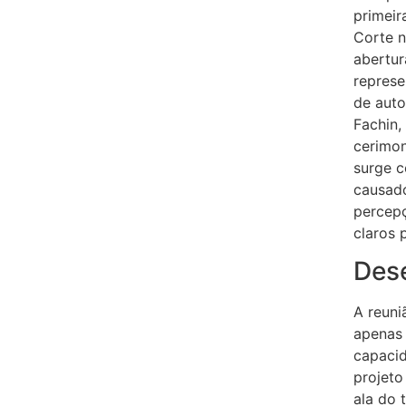
primeir
Corte n
abertur
represe
de auto
Fachin,
cerimon
surge c
causado
percepç
claros 
Des
A reuni
apenas 
capacid
projeto
ala do 