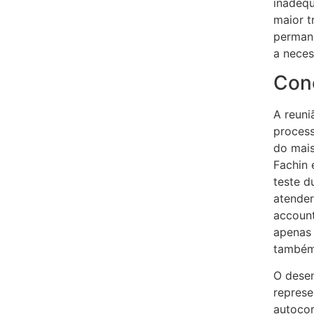
inadeq
maior t
perman
a neces
Con
A reuni
process
do mais
Fachin 
teste d
atender
account
apenas 
também 
O dese
represe
autocor