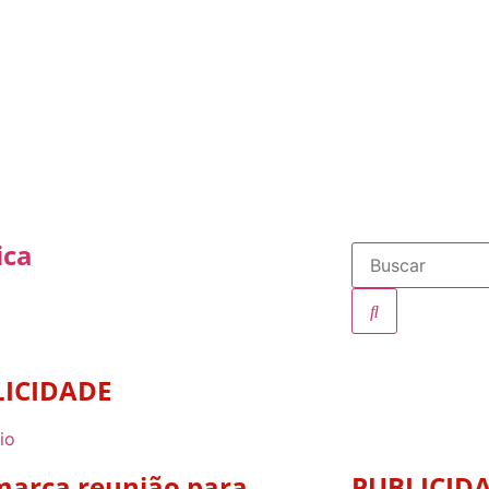
ica
LICIDADE
marca reunião para
PUBLICID