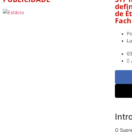
defi
de É
Fach
Po
Lu
0
Int
O Supre