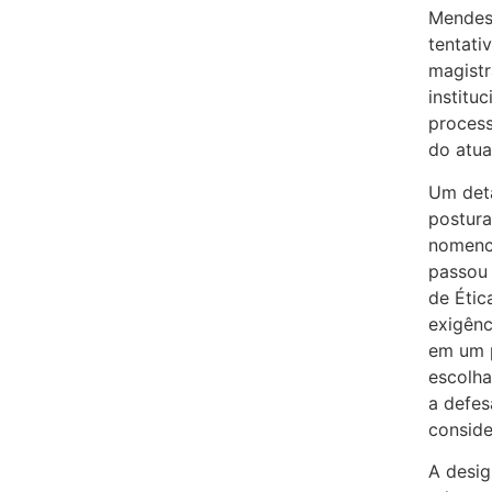
Mendes
tentati
magistr
institu
proces
do atua
Um deta
postura
nomencl
passou
de Étic
exigênc
em um p
escolha
a defes
conside
A desi