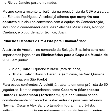
no Rio de Janeiro para o treinador.
Mesmo com a recente turbulência na presidência da CBF e a saída
de Ednaldo Rodrigues, Ancelotti já afirmou que
cumprirá seu
contrato
e iniciou as conversas com a equipe da Confederação,
incluindo o coordenador geral das Seleções Masculinas, Rodrigo
Caetano, e o coordenador técnico, Juan.
Primeiros Desafios e Pré-Lista para Eliminatórias:
A estreia de Ancelotti no comando da Seleção Brasileira será nos
importantes jogos pelas
Eliminatórias para a Copa do Mundo de
2026
, em junho:
5 de junho:
Equador x Brasil (fora de casa)
10 de junho:
Brasil x Paraguai (em casa, na Neo Química
Arena, em São Paulo)
Para esses confrontos, Ancelotti já trabalha em uma pré-lista de 50
jogadores. Nomes experientes como
Casemiro (Manchester
United) e Richarlison (Tottenham)
, que não vinham sendo
constantemente convocados, estão entre os possíveis retornos.
Neymar, Oscar e Alex Sandro também figuram na pré-lista,
indicando uma aposta em veteranos ao lado de jovens talentos.