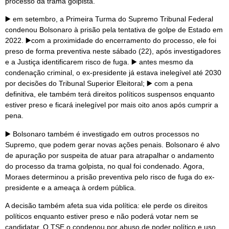
processo da trama golpista.
▶️ em setembro, a Primeira Turma do Supremo Tribunal Federal
condenou Bolsonaro à prisão pela tentativa de golpe de Estado em
2022. ▶️com a proximidade do encerramento do processo, ele foi
preso de forma preventiva neste sábado (22), após investigadores
e a Justiça identificarem risco de fuga. ▶️ antes mesmo da
condenação criminal, o ex-presidente já estava inelegível até 2030
por decisões do Tribunal Superior Eleitoral; ▶️ com a pena
definitiva, ele também terá direitos políticos suspensos enquanto
estiver preso e ficará inelegível por mais oito anos após cumprir a
pena.
▶️ Bolsonaro também é investigado em outros processos no
Supremo, que podem gerar novas ações penais. Bolsonaro é alvo
de apuração por suspeita de atuar para atrapalhar o andamento
do processo da trama golpista, no qual foi condenado. Agora,
Moraes determinou a prisão preventiva pelo risco de fuga do ex-
presidente e a ameaça à ordem pública.
A decisão também afeta sua vida política: ele perde os direitos
políticos enquanto estiver preso e não poderá votar nem se
candidatar. O TSE o condenou por abuso de poder político e uso