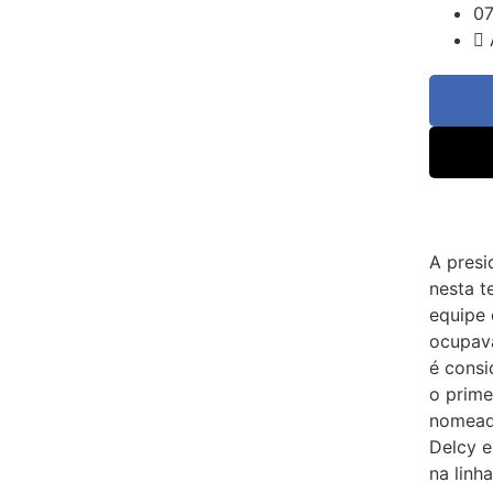
07
A presi
nesta t
equipe 
ocupava
é consi
o prime
nomeado
Delcy e
na linh