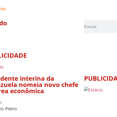
ies
do
LICIDADE
idente interina da
PUBLICID
zuela nomeia novo chefe
rea econômica
r
io Pietro