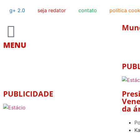
g+ 2.0
seja redator
contato
política cook
Mun
MENU
PUB
PUBLICIDADE
Pres
Vene
da á
Po
Ka