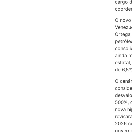
cargo d
coorden
O novo 
Venezue
Ortega 
petróle
consoli
ainda m
estatal
de 6,5%
O cená
consid
desvalo
500%, 
nova hi
revisar
2026 co
governo