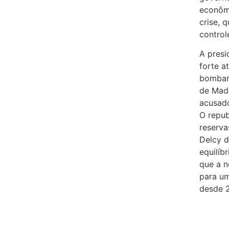
econôm
crise, 
control
A presi
forte a
bombard
de Madu
acusado
O repub
reserva
Delcy 
equilíb
que a n
para um
desde 