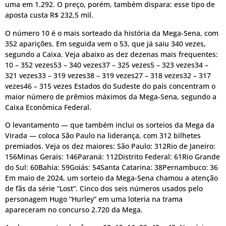
uma em 1.292. O preço, porém, também dispara: esse tipo de
aposta custa R$ 232,5 mil.
O número 10 é o mais sorteado da história da Mega-Sena, com
352 aparições. Em seguida vem o 53, que já saiu 340 vezes,
segundo a Caixa. Veja abaixo as dez dezenas mais frequentes:
10 – 352 vezes53 – 340 vezes37 – 325 vezes5 – 323 vezes34 –
321 vezes33 – 319 vezes38 – 319 vezes27 – 318 vezes32 – 317
vezes46 – 315 vezes Estados do Sudeste do país concentram o
maior número de prêmios máximos da Mega-Sena, segundo a
Caixa Econômica Federal.
O levantamento — que também inclui os sorteios da Mega da
Virada — coloca São Paulo na liderança, com 312 bilhetes
premiados. Veja os dez maiores: São Paulo: 312Rio de Janeiro:
156Minas Gerais: 146Paraná: 112Distrito Federal: 61Rio Grande
do Sul: 60Bahia: 59Goiás: 54Santa Catarina: 38Pernambuco: 36
Em maio de 2024, um sorteio da Mega-Sena chamou a atenção
de fãs da série “Lost”. Cinco dos seis números usados pelo
personagem Hugo “Hurley” em uma loteria na trama
apareceram no concurso 2.720 da Mega.