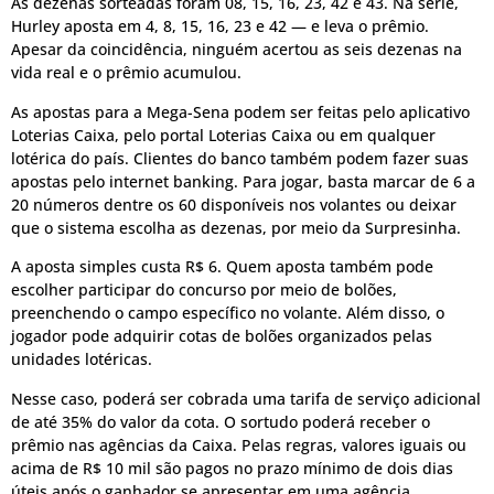
As dezenas sorteadas foram 08, 15, 16, 23, 42 e 43. Na série,
Hurley aposta em 4, 8, 15, 16, 23 e 42 — e leva o prêmio.
Apesar da coincidência, ninguém acertou as seis dezenas na
vida real e o prêmio acumulou.
As apostas para a Mega-Sena podem ser feitas pelo aplicativo
Loterias Caixa, pelo portal Loterias Caixa ou em qualquer
lotérica do país. Clientes do banco também podem fazer suas
apostas pelo internet banking. Para jogar, basta marcar de 6 a
20 números dentre os 60 disponíveis nos volantes ou deixar
que o sistema escolha as dezenas, por meio da Surpresinha.
A aposta simples custa R$ 6. Quem aposta também pode
escolher participar do concurso por meio de bolões,
preenchendo o campo específico no volante. Além disso, o
jogador pode adquirir cotas de bolões organizados pelas
unidades lotéricas.
Nesse caso, poderá ser cobrada uma tarifa de serviço adicional
de até 35% do valor da cota. O sortudo poderá receber o
prêmio nas agências da Caixa. Pelas regras, valores iguais ou
acima de R$ 10 mil são pagos no prazo mínimo de dois dias
úteis após o ganhador se apresentar em uma agência.