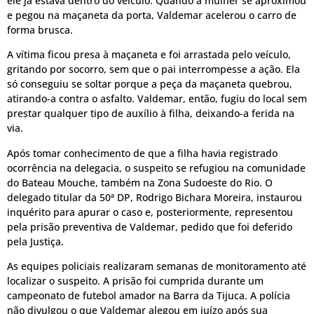
ele já estava dentro do veículo. Quando a mulher se aproximou
e pegou na maçaneta da porta, Valdemar acelerou o carro de
forma brusca.
A vítima ficou presa à maçaneta e foi arrastada pelo veículo,
gritando por socorro, sem que o pai interrompesse a ação. Ela
só conseguiu se soltar porque a peça da maçaneta quebrou,
atirando-a contra o asfalto. Valdemar, então, fugiu do local sem
prestar qualquer tipo de auxílio à filha, deixando-a ferida na
via.
Após tomar conhecimento de que a filha havia registrado
ocorrência na delegacia, o suspeito se refugiou na comunidade
do Bateau Mouche, também na Zona Sudoeste do Rio. O
delegado titular da 50ª DP, Rodrigo Bichara Moreira, instaurou
inquérito para apurar o caso e, posteriormente, representou
pela prisão preventiva de Valdemar, pedido que foi deferido
pela Justiça.
As equipes policiais realizaram semanas de monitoramento até
localizar o suspeito. A prisão foi cumprida durante um
campeonato de futebol amador na Barra da Tijuca. A polícia
não divulgou o que Valdemar alegou em juízo após sua