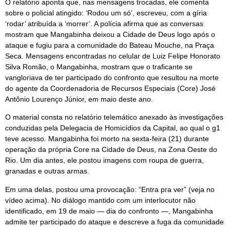
O relatório aponta que, nas mensagens trocadas, ele comenta
sobre o policial atingido: ‘Rodou um só’, escreveu, com a gíria
‘rodar’ atribuída a ‘morrer’. A polícia afirma que as conversas
mostram que Mangabinha deixou a Cidade de Deus logo após o
ataque e fugiu para a comunidade do Bateau Mouche, na Praça
Seca. Mensagens encontradas no celular de Luiz Felipe Honorato
Silva Romão, o Mangabinha, mostram que o traficante se
vangloriava de ter participado do confronto que resultou na morte
do agente da Coordenadoria de Recursos Especiais (Core) José
Antônio Lourenço Júnior, em maio deste ano.
O material consta no relatório telemático anexado às investigações
conduzidas pela Delegacia de Homicídios da Capital, ao qual o g1
teve acesso. Mangabinha foi morto na sexta-feira (21) durante
operação da própria Core na Cidade de Deus, na Zona Oeste do
Rio. Um dia antes, ele postou imagens com roupa de guerra,
granadas e outras armas.
Em uma delas, postou uma provocação: “Entra pra ver” (veja no
vídeo acima). No diálogo mantido com um interlocutor não
identificado, em 19 de maio — dia do confronto —, Mangabinha
admite ter participado do ataque e descreve a fuga da comunidade