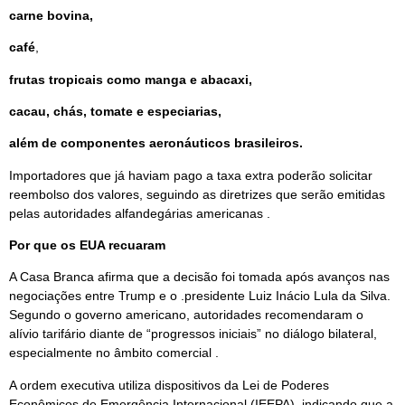
carne bovina,
café
,
frutas tropicais como manga e abacaxi,
cacau, chás, tomate e especiarias,
além de componentes aeronáuticos brasileiros.
Importadores que já haviam pago a taxa extra poderão solicitar
reembolso dos valores, seguindo as diretrizes que serão emitidas
pelas autoridades alfandegárias americanas .
Por que os EUA recuaram
A Casa Branca afirma que a decisão foi tomada após avanços nas
negociações entre Trump e o .presidente Luiz Inácio Lula da Silva.
Segundo o governo americano, autoridades recomendaram o
alívio tarifário diante de “progressos iniciais” no diálogo bilateral,
especialmente no âmbito comercial .
A ordem executiva utiliza dispositivos da Lei de Poderes
Econômicos de Emergência Internacional (IEEPA), indicando que a