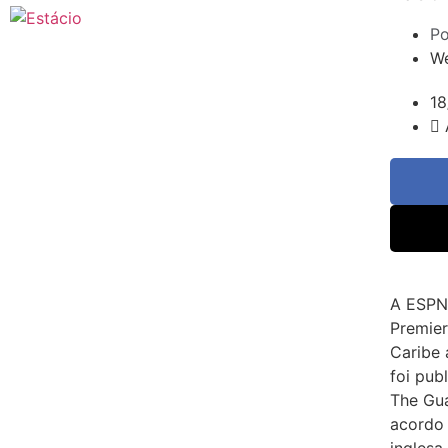
Po
We
18
A ESPN 
Premier
Caribe 
foi pub
The Gua
acordo 