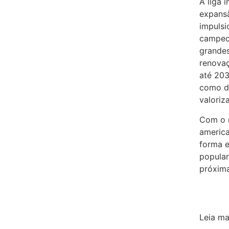
A liga 
expansã
impulsi
campeo
grandes
renovaç
até 203
como de
valoriz
Com o n
americ
forma 
popular
próxim
Leia ma