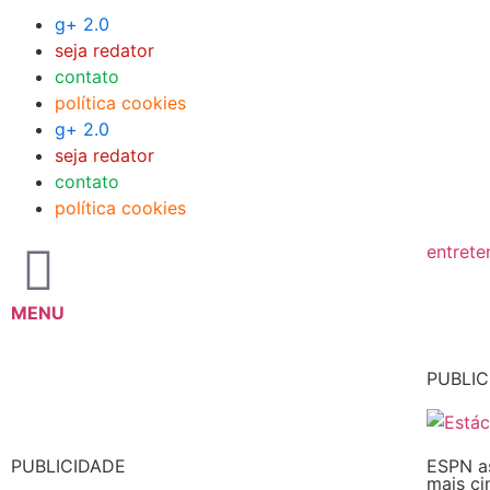
g+ 2.0
seja redator
contato
política cookies
g+ 2.0
seja redator
contato
política cookies
entrete
MENU
PUBLIC
PUBLICIDADE
ESPN as
mais c