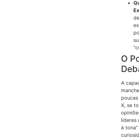
Qu
Ex
de
ex
po
su
“c
O P
Deba
A capac
manchet
poucas 
X, se t
opiniõe
líderes
à tona”
curiosi