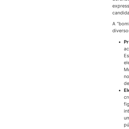
express
candida
A “bomb
divers
Pr
ac
Es
el
Mu
no
de
El
cr
fi
in
um
pú