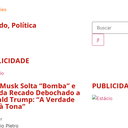
ies
do
,
Política
LICIDADE
 Musk Solta “Bomba” e
PUBLICID
a Recado Debochado a
ld Trump: “A Verdade
 à Tona”
r
io Pietro