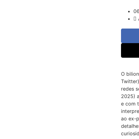
0
O bilio
Twitter
redes s
2025) 
e com 
interp
ao ex-
detalhe
curiosi