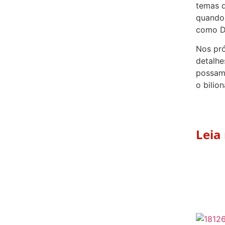
temas q
quando 
como D
Nos pró
detalhe
possam 
o bilion
Leia