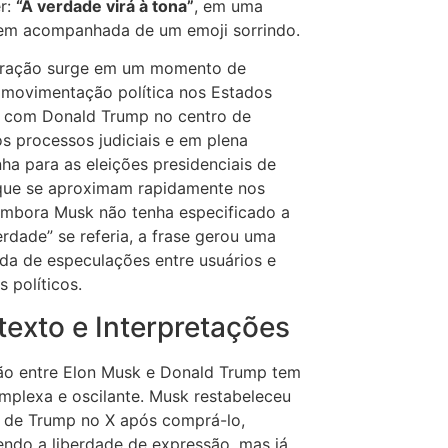
r:
“A verdade virá à tona”
, em uma
em acompanhada de um emoji sorrindo.
aração surge em um momento de
 movimentação política nos Estados
, com Donald Trump no centro de
os processos judiciais e em plena
a para as eleições presidenciais de
que se aproximam rapidamente nos
mbora Musk não tenha especificado a
erdade” se referia, a frase gerou uma
da de especulações entre usuários e
s políticos.
exto e Interpretações
ão entre Elon Musk e Donald Trump tem
mplexa e oscilante.
Musk restabeleceu
 de Trump no X após comprá-lo,
ndo a liberdade de expressão, mas já