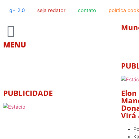
g+ 2.0
seja redator
contato
política cook
Mun
MENU
PUB
PUBLICIDADE
Elon
Mand
Dona
Virá
Po
Ka