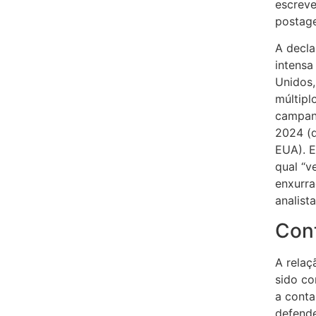
escreve
postag
A decl
intensa
Unidos
múltipl
campanh
2024 (
EUA). E
qual “v
enxurra
analista
Cont
A relaç
sido co
a conta
defende