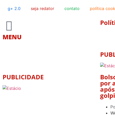
g+ 2.0
seja redator
contato
política cook
Polít
MENU
PUB
PUBLICIDADE
Bols
por 
após
golp
Po
We