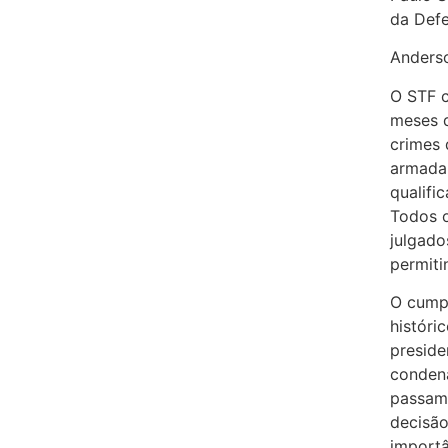
da Defe
Anderso
O STF c
meses 
crimes 
armada,
qualifi
Todos o
julgado
permiti
O cump
históri
presiden
conden
passam 
decisão
importâ