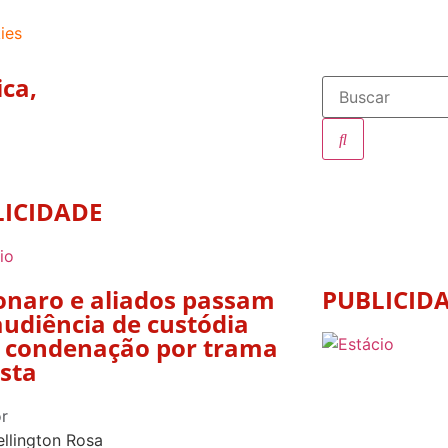
ies
ica
,
LICIDADE
onaro e aliados passam
PUBLICID
audiência de custódia
 condenação por trama
ista
r
llington Rosa