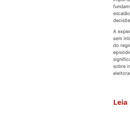
fundame
escalão
decisõe
A expec
sem int
do reg
episódi
signifi
sobre i
eleitor
Leia