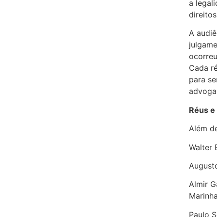
a legal
direitos
A audiê
julgame
ocorreu
Cada r
para se
advogad
Réus e
Além de
Walter 
Augusto
Almir G
Marinha
Paulo S