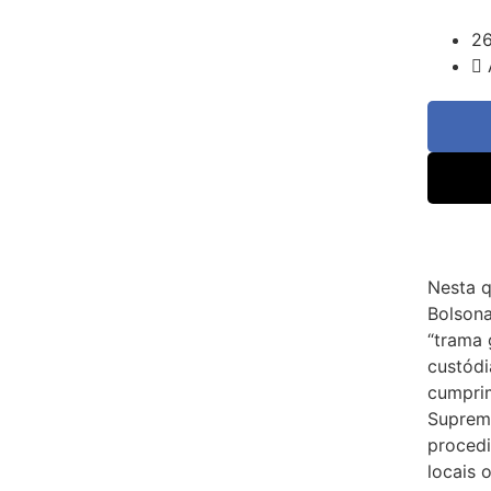
26
Nesta q
Bolson
“trama 
custódi
cumprim
Supremo
procedi
locais 