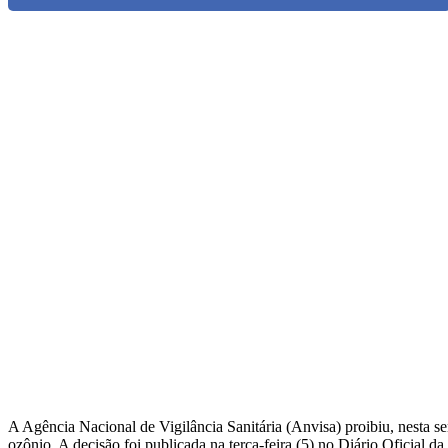
A Agência Nacional de Vigilância Sanitária (Anvisa) proibiu, nesta s
ozônio. A decisão foi publicada na terça-feira (5) no Diário Oficial da