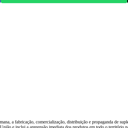
emana, a fabricação, comercialização, distribuição e propaganda de su
 União e inclui a apreensão imediata dos produtos em todo o território n