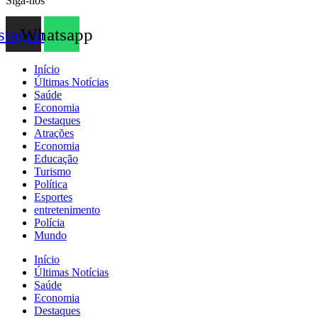
Siga-nos
stagram
Whatsapp
Início
Últimas Notícias
Saúde
Economia
Destaques
Atrações
Economia
Educação
Turismo
Política
Esportes
entretenimento
Polícia
Mundo
Início
Últimas Notícias
Saúde
Economia
Destaques