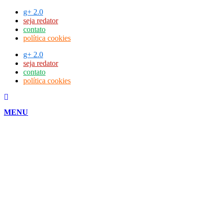
Ir
g+ 2.0
para
seja redator
o
contato
conteúdo
política cookies
g+ 2.0
seja redator
contato
política cookies
MENU