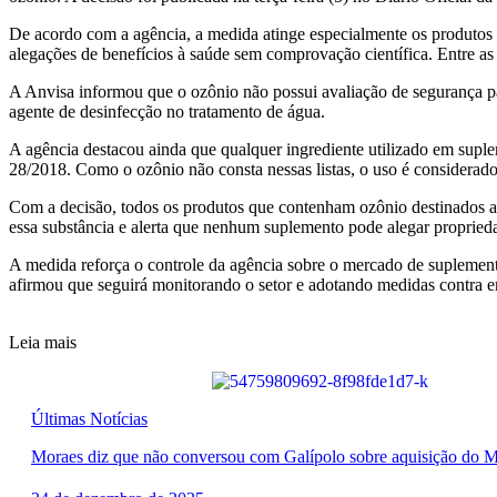
De acordo com a agência, a medida atinge especialmente os produto
alegações de benefícios à saúde sem comprovação científica. Entre as 
A Anvisa informou que o ozônio não possui avaliação de segurança p
agente de desinfecção no tratamento de água.
A agência destacou ainda que qualquer ingrediente utilizado em supl
28/2018. Como o ozônio não consta nessas listas, o uso é considerado 
Com a decisão, todos os produtos que contenham ozônio destinados a
essa substância e alerta que nenhum suplemento pode alegar propried
A medida reforça o controle da agência sobre o mercado de suplement
afirmou que seguirá monitorando o setor e adotando medidas contra e
Leia mais
Últimas Notícias
Moraes diz que não conversou com Galípolo sobre aquisição do M