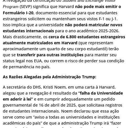
A revogação da certificação do
Student and Exchange Visitor
(SEVP) significa que Harvard
não pode mais emitir o
Program
Formulário I-20
, documento essencial para que estudantes
estrangeiros solicitem ou mantenham seus vistos F-1 ou J-1.
Isso implica que a universidade
não poderá matricular novos
estudantes internacionais
para o ano acadêmico 2025-2026.
Mais drasticamente, os
cerca de 6.800 estudantes estrangeiros
atualmente matriculados em Harvard
(que representam
aproximadamente um quarto de seu corpo estudantil) terão
que se
transferir para outras instituições
para manter seu
status legal nos EUA, ou correm o risco de perder sua condição
de permanência no país.
As Razões Alegadas pela Administração Trump:
A secretária do DHS, Kristi Noem, em uma carta à Harvard,
alegou que a revogação é resultado da
“falha da Universidade
em aderir à lei”
e em cumprir adequadamente um pedido
governamental de 16 de abril de 2025, que solicitava registros
de estudantes internacionais.
Noem declarou que essa ação
serve como um “aviso a todas as universidades e instituições
acadêmicas do país” de que a administração Trump irá “fazer